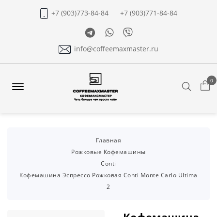
+7 (903)773-84-84
+7 (903)771-84-84
Telegram
Whatsapp
Viber
info@coffeemaxmaster.ru
0
Search
Offcanvas
Menu
Open
Главная
Рожковые Кофемашины
Conti
Кофемашина Эспрессо Рожковая Conti Monte Carlo Ultima
2
Кофемашина