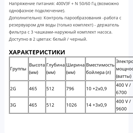
Напряжение питания: 400V3F + N 50/60 Гц (возможно
однофазное подключение).
Дополнительно: Контроль парообразования -работа с
резервуаром для воды (только комплект) - держатель
фильтра с 3 чашками-наружный комплект насоса.
Доступно в 2 цветах: белый / черный.
ХАРАКТЕРИСТИКИ
Электр
Высота
Глубина
Ширина
Вместимость
Группы
мощнос
(мм)
(мм)
(мм)
бойлера (л)
(ватты)
400 V /
2G
465
512
796
10 +2x0,9
6700
400 V /
3G
465
512
1026
14 +3x0,9
9600