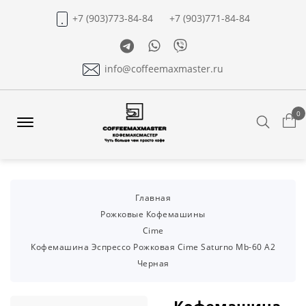
+7 (903)773-84-84
+7 (903)771-84-84
Telegram
Whatsapp
Viber
info@coffeemaxmaster.ru
0
Search
Offcanvas
Menu
Open
Главная
Рожковые Кофемашины
Cime
Кофемашина Эспрессо Рожковая Cime Saturno Mb-60 А2
Черная
Кофемашина