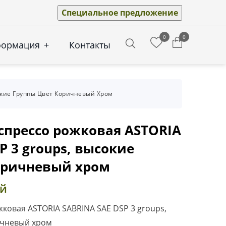
Специальное предложение
0
0
формация
+
Контакты
Search
сокие Группы Цвет Коричневый Хром
прессо рожковая ASTORIA
P 3 groups, высокие
оричневый хром
ей
овая ASTORIA SABRINA SAE DSP 3 groups,
ичневый хром