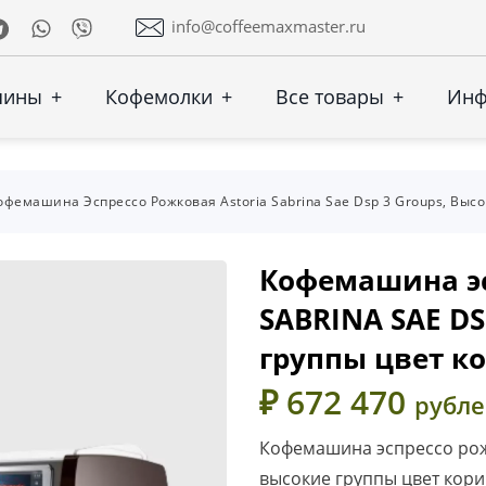
Telegram
Whatsapp
Viber
info@coffeemaxmaster.ru
шины
+
Кофемолки
+
Все товары
+
Ин
офемашина Эспрессо Рожковая Astoria Sabrina Sae Dsp 3 Groups, Вы
Кофемашина эс
SABRINA SAE DS
группы цвет к
₽ 672 470
рубл
Кофемашина эспрессо рожк
высокие группы цвет кор