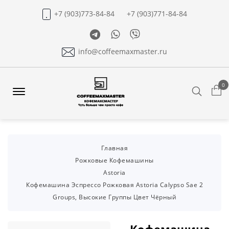
+7 (903)773-84-84
+7 (903)771-84-84
Telegram
Whatsapp
Viber
info@coffeemaxmaster.ru
0
Search
Offcanvas
Menu
Open
Главная
Рожковые Кофемашины
Astoria
Кофемашина Эспрессо Рожковая Astoria Calypso Sae 2
Groups, Высокие Группы Цвет Чёрный
Кофемашина