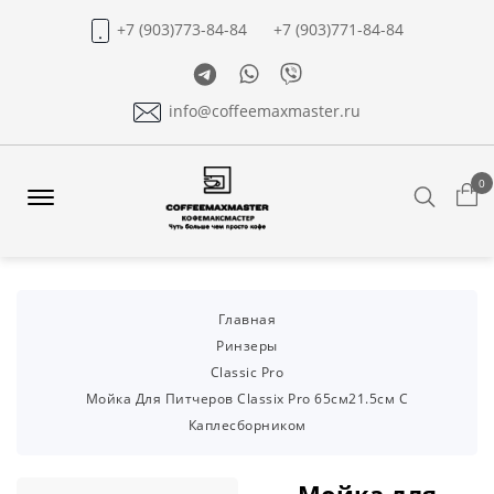
+7 (903)773-84-84
+7 (903)771-84-84
Telegram
Whatsapp
Viber
info@coffeemaxmaster.ru
0
Search
Offcanvas
Menu
Open
Главная
Ринзеры
Classic Pro
Мойка Для Питчеров Classix Pro 65см21.5см С
Каплесборником
Мойка для