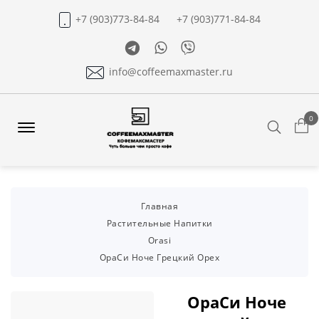
+7 (903)773-84-84
+7 (903)771-84-84
Telegram
Whatsapp
Viber
info@coffeemaxmaster.ru
0
Search
Offcanvas
Menu
Open
Главная
Растительные Напитки
Orasi
ОраСи Ноче Грецкий Орех
ОраСи Ноче