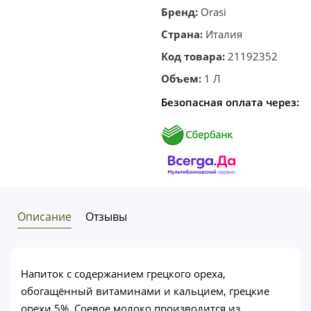
корзину
в один
Бренд:
Orasi
клик
Страна:
Италия
Код товара:
21192352
Объем:
1 Л
Безопасная оплата через:
Описание
Отзывы
Напиток с содержанием грецкого ореха,
обогащённый витаминами и кальцием, грецкие
орехи 5%. Соевое молоко производится из