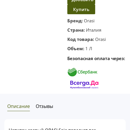
Купить
в
корзину
в один
Бренд:
Orasi
клик
Страна:
Италия
Код товара:
Orasi
Объем:
1 Л
Безопасная оплата через:
Описание
Отзывы
Напиток соевый ORASI Soia порадует вас