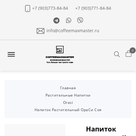
+7 (903)773-84-84
+7 (903)771-84-84
Telegram
Whatsapp
Viber
info@coffeemaxmaster.ru
0
Search
Offcanvas
Menu
Open
Главная
Растительные Напитки
Orasi
Напиток Растительный ОраСи Соя
Напиток