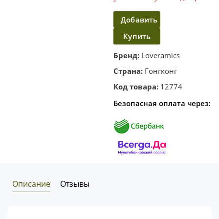
Добавить
Купить
в
корзину
в один
Бренд:
Loveramics
клик
Страна:
Гонгконг
Код товара:
12774
Безопасная оплата через:
Описание
Отзывы