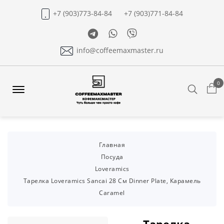
+7 (903)773-84-84
+7 (903)771-84-84
Telegram
Whatsapp
Viber
info@coffeemaxmaster.ru
0
Search
Offcanvas
Menu
Open
Главная
Посуда
Loveramics
Тарелка Loveramics Sancai 28 См Dinner Plate, Карамель
Caramel
Тарелка