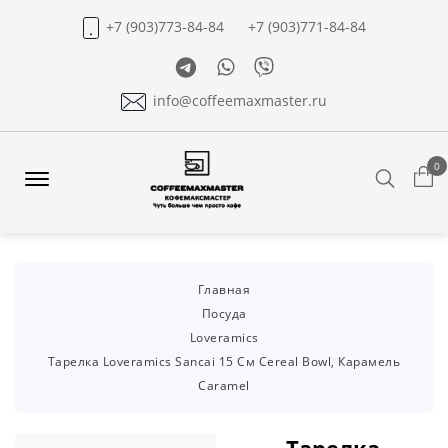
+7 (903)773-84-84
+7 (903)771-84-84
Telegram
Whatsapp
Viber
info@coffeemaxmaster.ru
0
Search
Offcanvas
Menu
Open
Главная
Посуда
Loveramics
Тарелка Loveramics Sancai 15 См Cereal Bowl, Карамель
Caramel
Тарелка