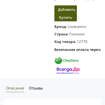
Добавить
Купить
в
корзину
в один
Бренд:
Loveramics
клик
Страна:
Гонгконг
Код товара:
12770
Безопасная оплата через:
Описание
Отзывы