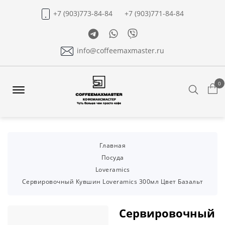
+7 (903)773-84-84
+7 (903)771-84-84
Telegram
Whatsapp
Viber
info@coffeemaxmaster.ru
0
Search
Offcanvas
Menu
Open
Главная
Посуда
Loveramics
Сервировочный Кувшин Loveramics 300мл Цвет Базальт
Сервировочный