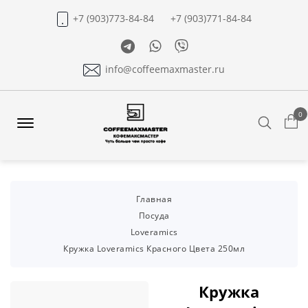
+7 (903)773-84-84
+7 (903)771-84-84
Telegram
Whatsapp
Viber
info@coffeemaxmaster.ru
0
Search
Offcanvas
Menu
Open
Главная
Посуда
Loveramics
Кружка Loveramics Красного Цвета 250мл
Кружка