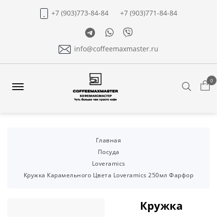
+7 (903)773-84-84
+7 (903)771-84-84
Telegram
Whatsapp
Viber
info@coffeemaxmaster.ru
0
Search
Offcanvas
Menu
Open
Главная
Посуда
Loveramics
Кружка Карамельного Цвета Loveramics 250мл Фарфор
Кружка