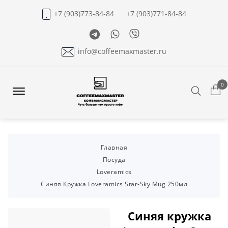
+7 (903)773-84-84
+7 (903)771-84-84
Telegram
Whatsapp
Viber
info@coffeemaxmaster.ru
0
Search
Offcanvas
Menu
Open
Главная
Посуда
Loveramics
Синяя Кружка Loveramics Star-Sky Mug 250мл
Синяя кружка