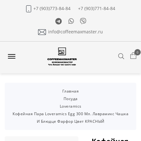
+7 (903)773-84-84
+7 (903)771-84-84
Telegram
Whatsapp
Viber
info@coffeemaxmaster.ru
0
Search
Offcanvas
Menu
Open
Главная
Посуда
Loveramics
Кофейная Пара Loveramics Egg 300 Мл. Лаврамикс Чашка
И Блюдце Фарфор Цвет КРАСНЫЙ
Кофейная