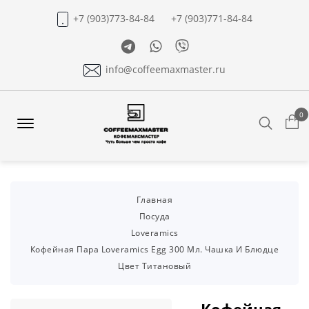
+7 (903)773-84-84
+7 (903)771-84-84
Telegram
Whatsapp
Viber
info@coffeemaxmaster.ru
0
Search
Offcanvas
Menu
Open
Главная
Посуда
Loveramics
Кофейная Пара Loveramics Egg 300 Мл. Чашка И Блюдце
Цвет Титановый
Кофейная