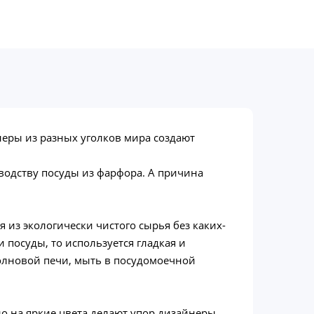
неры из разных уголков мира создают
водству посуды из фарфора. А причина
из экологически чистого сырья без каких-
 посуды, то используется гладкая и
волновой печи, мыть в посудомоечной
но на яркие цвета делают упор дизайнеры