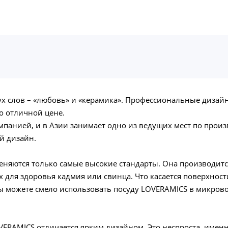
ух слов – «любовь» и «керамика». Профессиональные дизай
о отличной цене.
мпанией, и в Азии занимает одно из ведущих мест по произ
й дизайн.
няются только самые высокие стандарты. Она производится 
для здоровья кадмия или свинца. Что касается поверхности
вы можете смело использовать посуду LOVERAMICS в микро
OVERAMICS отличается ярким дизайном. Это неспроста, имен