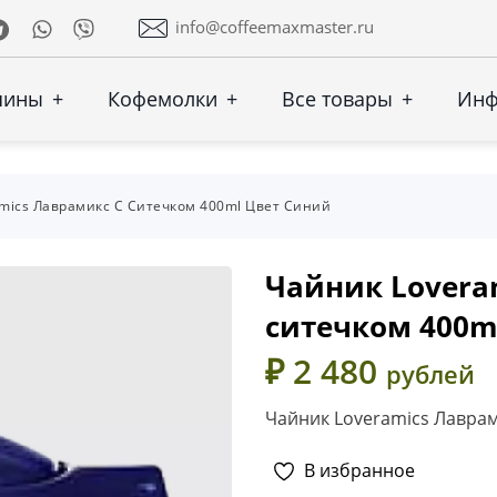
Telegram
Whatsapp
Viber
info@coffeemaxmaster.ru
шины
+
Кофемолки
+
Все товары
+
Ин
mics Лаврамикс С Ситечком 400ml Цвет Синий
Чайник Lovera
ситечком 400m
₽ 2 480
рублей
Чайник Loveramics Лаврам
В избранное