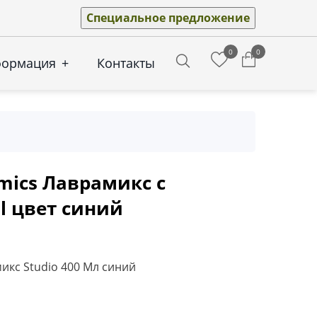
Специальное предложение
0
0
формация
+
Контакты
Search
mics Лаврамикс с
l цвет синий
икс Studio 400 Мл синий