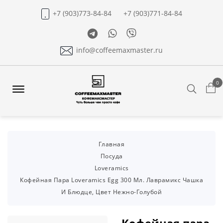
+7 (903)773-84-84
+7 (903)771-84-84
Telegram
Whatsapp
Viber
info@coffeemaxmaster.ru
0
Search
Offcanvas
Menu
Open
Главная
Посуда
Loveramics
Кофейная Пара Loveramics Egg 300 Мл. Лаврамикс Чашка
И Блюдце, Цвет Нежно-Голубой
Кофейная пара