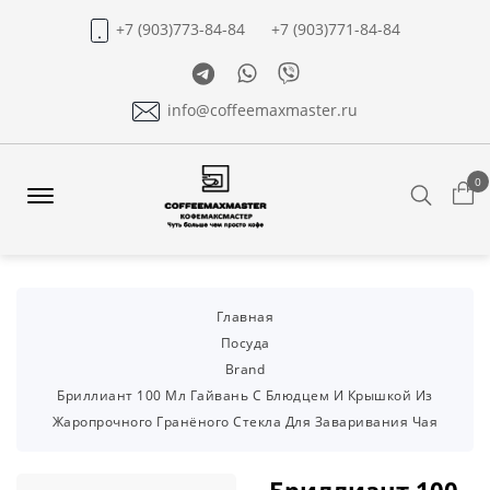
+7 (903)773-84-84
+7 (903)771-84-84
Telegram
Whatsapp
Viber
info@coffeemaxmaster.ru
0
Search
Offcanvas
Menu
Open
Главная
Посуда
Brand
Бриллиант 100 Мл Гайвань С Блюдцем И Крышкой Из
Жаропрочного Гранёного Стекла Для Заваривания Чая
Бриллиант 100