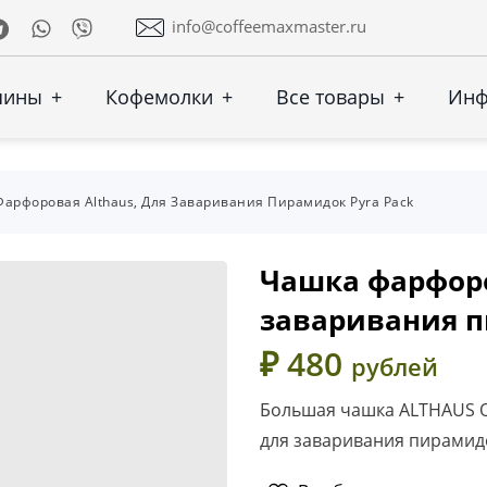
Telegram
Whatsapp
Viber
info@coffeemaxmaster.ru
шины
+
Кофемолки
+
Все товары
+
Ин
арфоровая Althaus, Для Заваривания Пирамидок Pyra Pack
Чашка фарфоро
заваривания п
₽ 480
рублей
Большая чашка ALTHAUS О
для заваривания пирамидо