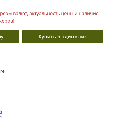
урсом валют, актуальность цены и наличие
жеров!
ну
Купить в один клик
re