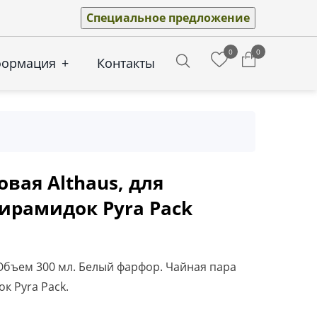
Специальное предложение
0
0
формация
+
Контакты
Search
вая Althaus, для
ирамидок Pyra Pack
бъем 300 мл. Белый фарфор. Чайная пара
к Pyra Pack.