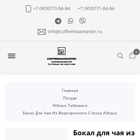
+7 (903)773-84-84
+7 (903)771-84-84
Telegram
Whatsapp
Viber
info@coffeemaxmaster.ru
0
Search
Offcanvas
Menu
Open
Главная
Посуда
Althaus Tableware
Бокал Для Чая Из Жаропрочного Стекла Althaus
Бокал для чая из