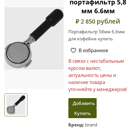
портафильтр 5,8
мм 6.6мм
рублей
₽ 2 850
Портафильтр 58мм 6,6мм
для кофейни купить
В избранное
В связи с нестабильным
курсом валют,
актуальность цены и
наличие товара
уточняйте у менеджеров!
Добавить
Купить
в
корзину
в один
Бренд:
brand