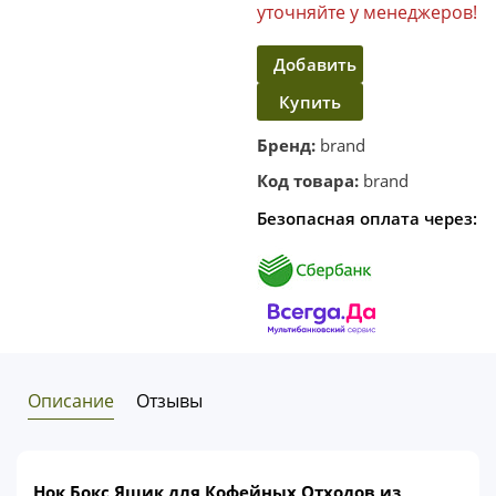
уточняйте у менеджеров!
Добавить
Купить
в
корзину
в один
Бренд:
brand
клик
Код товара:
brand
Безопасная оплата через:
Описание
Отзывы
Нок Бокс Ящик для Кофейных Отходов из