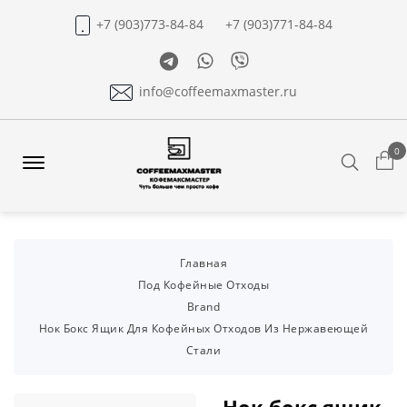
+7 (903)773-84-84
+7 (903)771-84-84
Telegram
Whatsapp
Viber
info@coffeemaxmaster.ru
0
Search
Offcanvas
Menu
Open
Главная
Под Кофейные Отходы
Brand
Нок Бокс Ящик Для Кофейных Отходов Из Нержавеющей
Стали
Нок бокс ящик