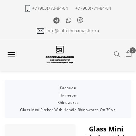
+7 (903)773-84-84
+7 (903)771-84-84
Telegram
Whatsapp
Viber
info@coffeemaxmaster.ru
0
Search
Offcanvas
Menu
Open
Главная
Питчеры
Rhinowares
Glass Mini Pitcher With Handle Rhinowares On 70мл
Glass Mini