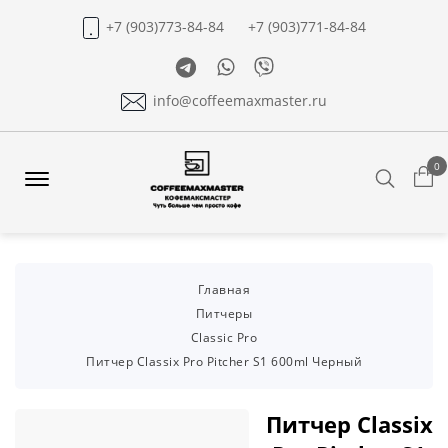
+7 (903)773-84-84
+7 (903)771-84-84
Telegram
Whatsapp
Viber
info@coffeemaxmaster.ru
0
Search
Offcanvas
Menu
Open
Главная
Питчеры
Classic Pro
Питчер Classix Pro Pitcher S1 600ml Черный
Питчер Classix