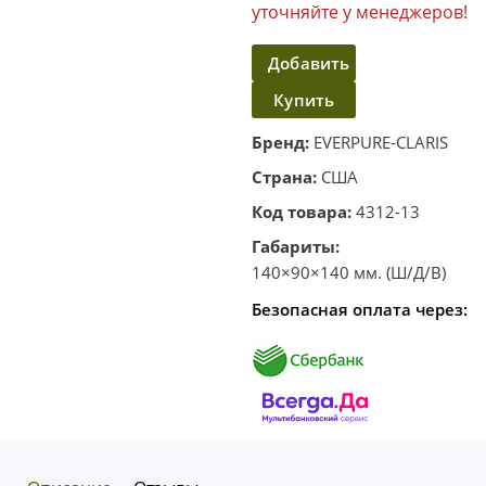
уточняйте у менеджеров!
Добавить
Купить
в
корзину
в один
Бренд:
EVERPURE-CLARIS
клик
Страна:
США
Код товара:
4312-13
Габариты:
140×90×140 мм. (Ш/Д/В)
Безопасная оплата через: