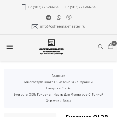
+7 (903)773-84-84
+7 (903)771-84-84
Telegram
Whatsapp
Viber
info@coffeemaxmaster.ru
0
Search
Offcanvas
Menu
Open
Главная
Многоступенчатая Система Фильтрации
Everpure Claris
Everpure Ql3b Головная Часть Для Фильтров С Тонкой
Очисткой Воды
Everpure QL3B