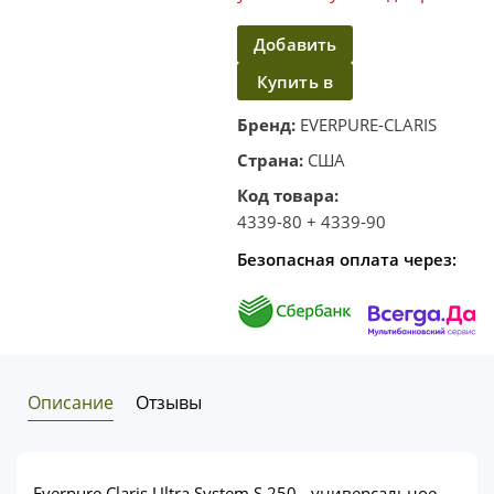
Добавить
Купить в
в
корзину
один
Бренд:
EVERPURE-CLARIS
клик
Страна:
США
Код товара:
4339-80 + 4339-90
Безопасная оплата через:
Описание
Отзывы
Everpure Claris Ultra System S 250 - универсальное