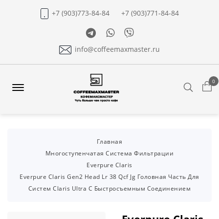
+7 (903)773-84-84
+7 (903)771-84-84
Telegram
Whatsapp
Viber
info@coffeemaxmaster.ru
0
Search
Offcanvas
Menu
Open
Главная
Многоступенчатая Система Фильтрации
Everpure Claris
Everpure Claris Gen2 Head Lr 38 Qcf Jg Головная Часть Для
Систем Claris Ultra С Быстросъемным Соединением
Everpure Claris