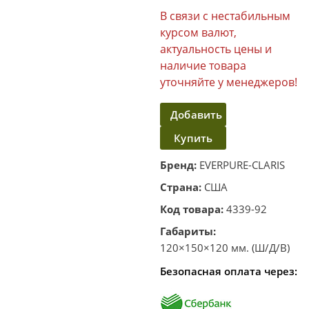
В связи с нестабильным
курсом валют,
актуальность цены и
наличие товара
уточняйте у менеджеров!
Добавить
Купить
в
корзину
в один
Бренд:
EVERPURE-CLARIS
клик
Страна:
США
Код товара:
4339-92
Габариты:
120×150×120 мм. (Ш/Д/В)
Безопасная оплата через: