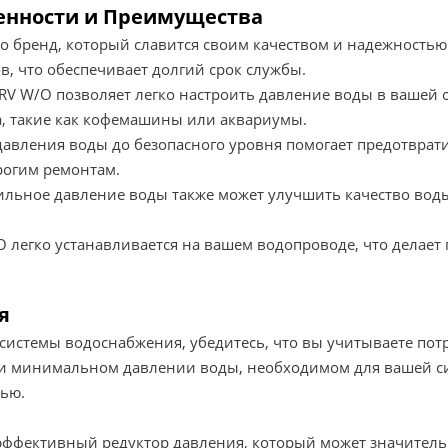
обенности и Преимущества
это бренд, который славится своим качеством и надежность
, что обеспечивает долгий срок службы.
RV W/O позволяет легко настроить давление воды в вашей с
а, такие как кофемашины или аквариумы.
авления воды до безопасного уровня помогает предотврати
орогим ремонтам.
льное давление воды также может улучшить качество воды
O легко устанавливается на вашем водопроводе, что делае
я
системы водоснабжения, убедитесь, что вы учитываете пот
 и минимальном давлении воды, необходимом для вашей си
тью.
и эффективный редуктор давления, который может значител