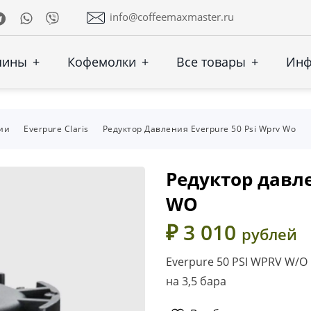
Telegram
Whatsapp
Viber
info@coffeemaxmaster.ru
шины
+
Кофемолки
+
Все товары
+
Ин
ии
Everpure Claris
Редуктор Давления Everpure 50 Psi Wprv Wo
Редуктор давле
WO
₽ 3 010
рублей
Everpure 50 PSI WPRV W/O
на 3,5 бара