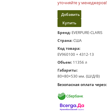
уточняйте у менеджеров!
Добавить
Купить
в
корзину
в один
Бренд:
EVERPURE-CLARIS
клик
Страна:
США
Код товара:
EV960100 + 4312-13
Объем:
11356 л
Габариты:
80×80×530 мм. (Ш/Д/В)
Безопасная оплата через: