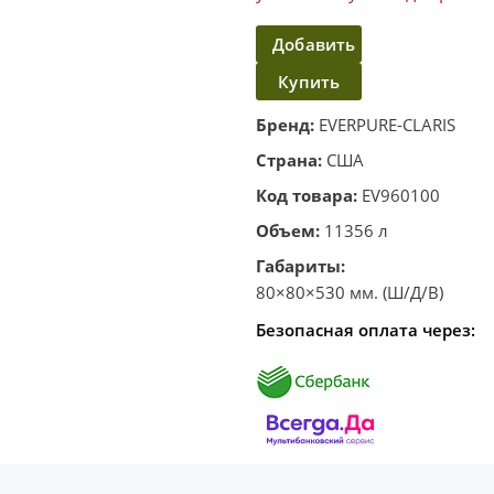
Добавить
Купить
в
корзину
в один
Бренд:
EVERPURE-CLARIS
клик
Страна:
США
Код товара:
EV960100
Объем:
11356 л
Габариты:
80×80×530 мм. (Ш/Д/В)
Безопасная оплата через: