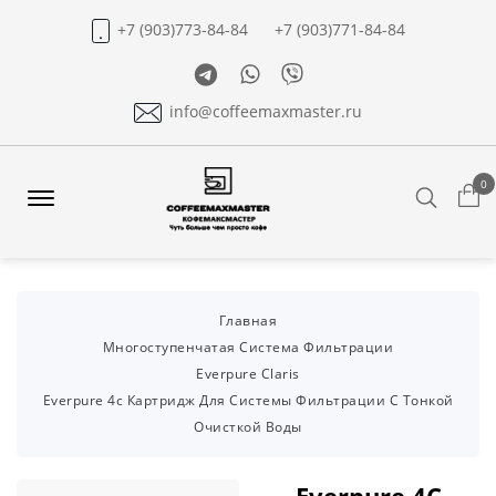
+7 (903)773-84-84
+7 (903)771-84-84
Telegram
Whatsapp
Viber
info@coffeemaxmaster.ru
0
Search
Offcanvas
Menu
Open
Главная
Многоступенчатая Система Фильтрации
Everpure Claris
Everpure 4c Картридж Для Системы Фильтрации С Тонкой
Очисткой Воды
Everpure 4C