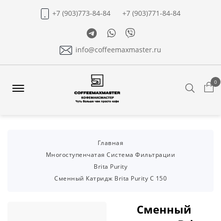
+7 (903)773-84-84
+7 (903)771-84-84
Telegram
Whatsapp
Viber
info@coffeemaxmaster.ru
0
Search
Offcanvas
Menu
Open
Главная
Многоступенчатая Система Фильтрации
Brita Purity
Сменный Катридж Brita Purity С 150
Сменный