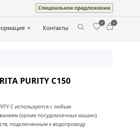
Специальное предложение
0
0
формация
+
Контакты
Search
RITA PURITY C150
RITY C используются с любым
ованием (кроме посудомоечных машин)
ств, подключенным к водопроводу