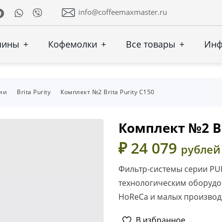
Telegram
Whatsapp
Viber
info@coffeemaxmaster.ru
шины
+
Кофемолки
+
Все товары
+
Ин
ии
Brita Purity
Комплект №2 Brita Purity C150
Комплект №2 B
₽ 24 079
рублей
Фильтр-системы серии PU
технологическим оборуд
HoReCa и малых производ
В избранное