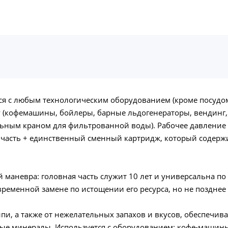
тся с любым технологическим оборудованием (кроме посуд
кофемашины, бойлеры, барные льдогенераторы, вендинг, па
ьным краном для фильтрованной воды). Рабочее давление 2
ая часть + единственный сменный картридж, который содерж
маневра: головная часть служит 10 лет и универсальна по
еменной замене по истощении его ресурса, но не позднее 
и, а также от нежелательных запахов и вкусов, обеспечив
мые минералы. Используется с оборудованием: кофе-машин