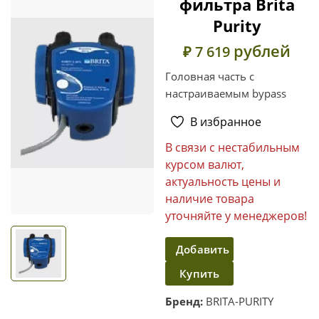
фильтра Brita
Purity
рублей
₽ 7 619
Головная часть с
настраиваемым bypass
В избранное
В связи с нестабильным
курсом валют,
актуальность цены и
наличие товара
уточняйте у менеджеров!
Добавить
Купить
в
корзину
в один
Бренд:
BRITA-PURITY