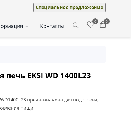
Специальное предложение
0
0
формация
+
Контакты
Search
 печь EKSI WD 1400L23
 WD1400L23 предназначена для подогрева,
товления пищи