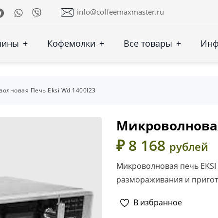
Telegram
Whatsapp
Viber
info@coffeemaxmaster.ru
шины
+
Кофемолки
+
Все товары
+
Ин
олновая Печь Eksi Wd 1400l23
Микроволновая
₽ 8 168
рублей
Микроволновая печь EKSI
размораживания и приго
В избранное