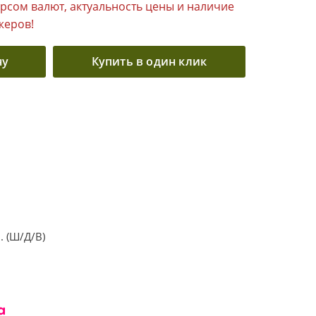
урсом валют, актуальность цены и наличие
жеров!
ну
Купить в один клик
 (Ш/Д/В)