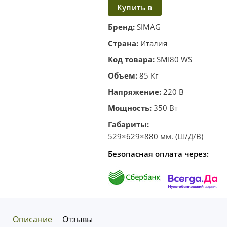
Купить в
в
корзину
один
Бренд:
SIMAG
клик
Страна:
Италия
Код товара:
SMI80 WS
Объем:
85 Кг
Напряжение:
220 В
Мощность:
350 Вт
Габариты:
529×629×880 мм. (Ш/Д/В)
Безопасная оплата через:
Описание
Отзывы