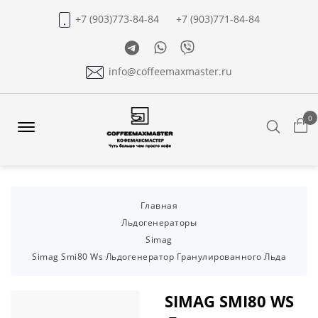
+7 (903)773-84-84
+7 (903)771-84-84
Telegram
Whatsapp
Viber
info@coffeemaxmaster.ru
0
Search
Offcanvas
Menu
Open
Главная
Льдогенераторы
Simag
Simag Smi80 Ws Льдогенератор Гранулированного Льда
SIMAG SMI80 WS