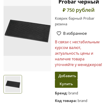
Probar черный
рублей
₽ 750
Коврик барный Probar
резина
В избранное
В связи с нестабильным
курсом валют,
актуальность цены и
наличие товара
уточняйте у менеджеров!
Добавить
Купить
в
корзину
в один
Бренд:
brand
клик
Код товара:
brand