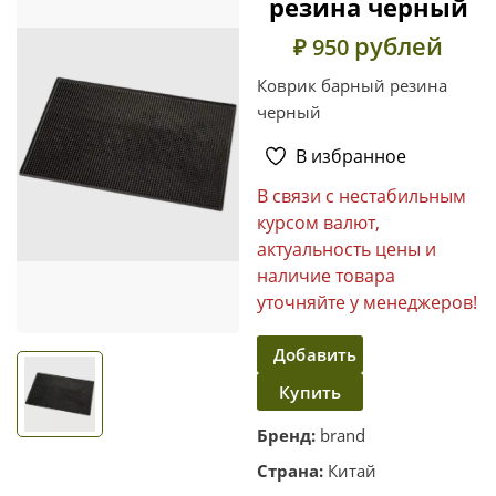
резина черный
рублей
₽ 950
Коврик барный резина
черный
В избранное
В связи с нестабильным
курсом валют,
актуальность цены и
наличие товара
уточняйте у менеджеров!
Добавить
Купить
в
корзину
в один
Бренд:
brand
клик
Страна:
Китай