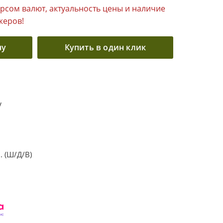
урсом валют, актуальность цены и наличие
жеров!
ну
Купить в один клик
V
 (Ш/Д/В)