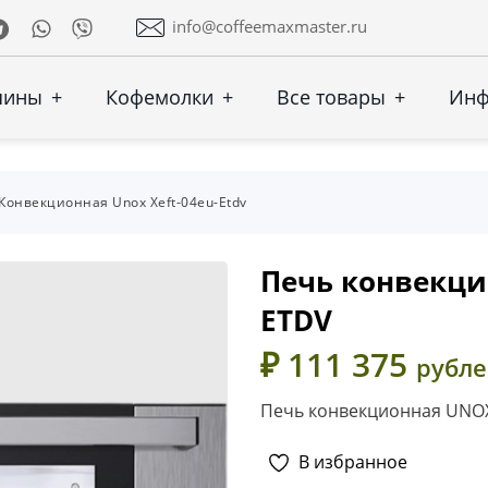
Telegram
Whatsapp
Viber
info@coffeemaxmaster.ru
шины
+
Кофемолки
+
Все товары
+
Ин
Конвекционная Unox Xeft-04eu-Etdv
Печь конвекци
ETDV
₽ 111 375
рубл
Печь конвекционная UNOX
В избранное