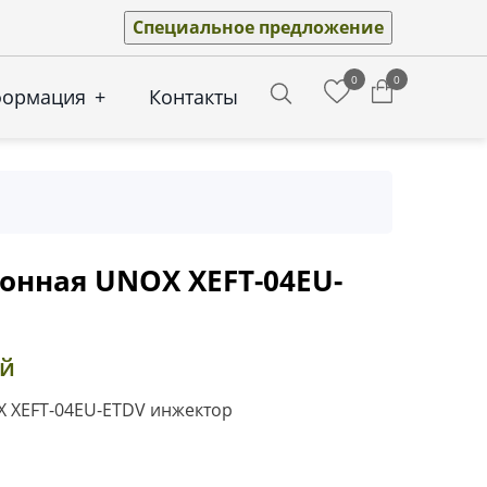
Специальное предложение
0
0
формация
+
Контакты
Search
онная UNOX XEFT-04EU-
ей
 XEFT-04EU-ETDV инжектор