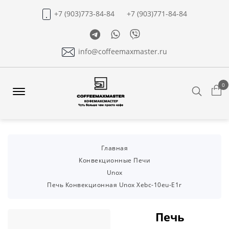
+7 (903)773-84-84
+7 (903)771-84-84
Telegram
Whatsapp
Viber
info@coffeemaxmaster.ru
0
Search
Offcanvas
Menu
Open
Главная
Конвекционные Печи
Unox
Печь Конвекционная Unox Xebc-10eu-E1r
Печь