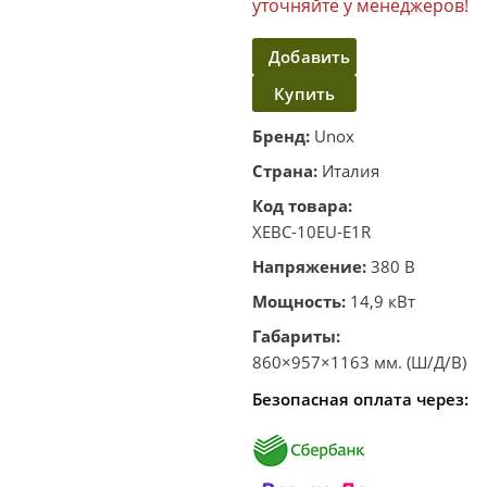
уточняйте у менеджеров!
Добавить
Купить
в
корзину
в один
Бренд:
Unox
клик
Страна:
Италия
Код товара:
XEBC-10EU-E1R
Напряжение:
380 В
Мощность:
14,9 кВт
Габариты:
860×957×1163 мм. (Ш/Д/В)
Безопасная оплата через: