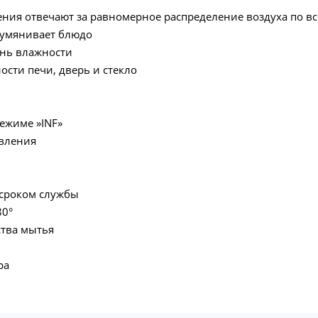
щения отвечают за равномерное распределение воздуха по 
румянивает блюдо
ень влажности
сти печи, дверь и стекло
ежиме »INF»
овления
 сроком службы
80°
ства мытья
ра