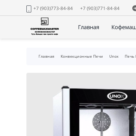
+7 (903)773-84-84
+7 (903)771-84-84
Главная
Кофема
Главная
Конвекционные Печи
Unox
Печь 