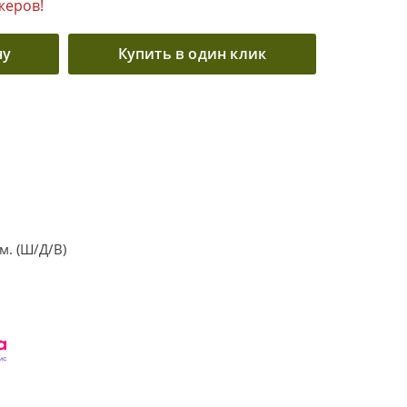
жеров!
ну
Купить в один клик
. (Ш/Д/В)