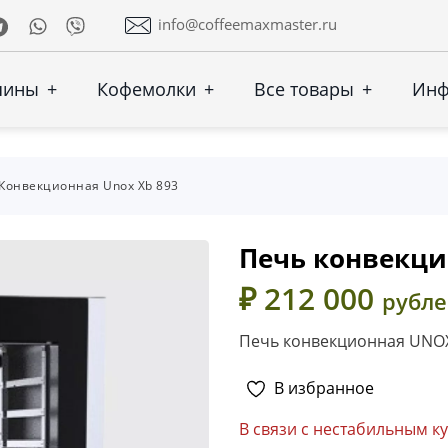
Telegram
Whatsapp
Viber
info@coffeemaxmaster.ru
шины
+
Кофемолки
+
Все товары
+
Ин
Конвекционная Unox Xb 893
Печь конвекци
₽ 212 000
рубл
Печь конвекционная UNOX
В избранное
В связи с нестабильным к