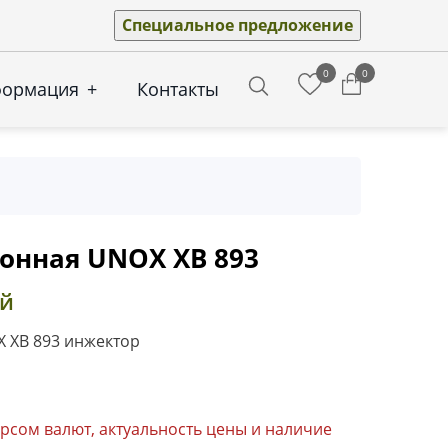
Специальное предложение
0
0
формация
+
Контакты
Search
онная UNOX XB 893
ей
 XB 893 инжектор
урсом валют, актуальность цены и наличие