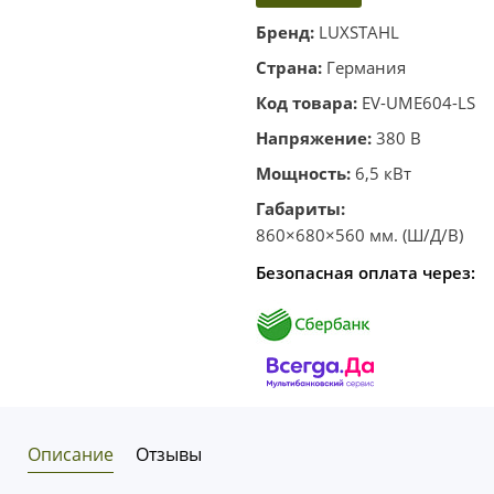
корзину
в один
Бренд:
LUXSTAHL
клик
Страна:
Германия
Код товара:
EV-UME604-LS
Напряжение:
380 В
Мощность:
6,5 кВт
Габариты:
860×680×560 мм. (Ш/Д/В)
Безопасная оплата через:
Описание
Отзывы