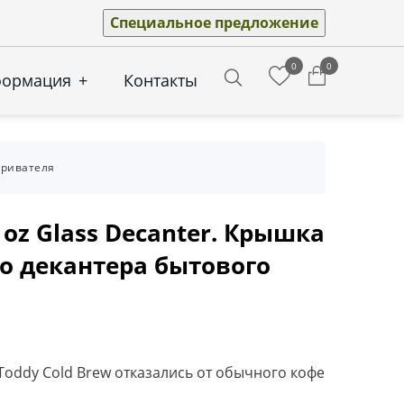
Специальное предложение
0
0
формация
+
Контакты
Search
аривателя
6 oz Glass Decanter. Крышка
го декантера бытового
oddy Cold Brew отказались от обычного кофе