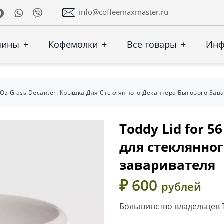
Telegram
Whatsapp
Viber
info@coffeemaxmaster.ru
шины
+
Кофемолки
+
Все товары
+
Ин
6 Oz Glass Decanter. Крышка Для Стеклянного Декантера Бытового Зав
Toddy Lid for 5
для стеклянно
заваривателя
₽ 600
рублей
Большинство владельцев T