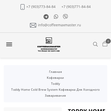
+7 (903)773-84-84
+7 (903)771-84-84
Telegram
Whatsapp
Viber
info@coffeemaxmaster.ru
0
Search
Offcanvas
Menu
Open
Главная
Кофеварки
Toddy
Toddy Home Cold Brew System Кофеварка Для Холодного
Заваривания
TODDY HOME