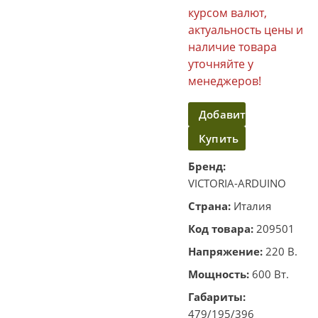
курсом валют,
актуальность цены и
наличие товара
уточняйте у
менеджеров!
Добавить
Купить
в
корзину
в
Бренд:
VICTORIA-ARDUINO
один
Страна:
Италия
клик
Код товара:
209501
Напряжение:
220 В.
Мощность:
600 Вт.
Габариты:
479/195/396