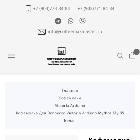
+7 (903)773-84-84
+7 (903)771-84-84
Telegram
Whatsapp
Viber
info@coffeemaxmaster.ru
0
Search
Offcanvas
Menu
Open
Главная
Кофемолки
Victoria Arduino
Кофемолка Для Эспрессо Victoria Arduino Mythos My 85
Белая
Кофемолка