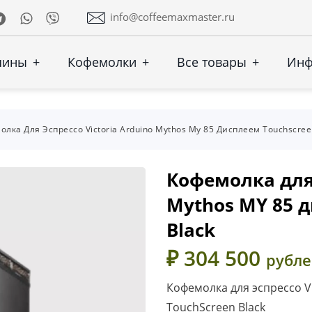
Telegram
Whatsapp
Viber
info@coffeemaxmaster.ru
шины
+
Кофемолки
+
Все товары
+
Ин
олка Для Эспрессо Victoria Arduino Mythos My 85 Дисплеем Touchscree
Кофемолка для 
Mythos MY 85 
Black
₽ 304 500
рубл
Кофемолка для эспрессо V
TouchScreen Black