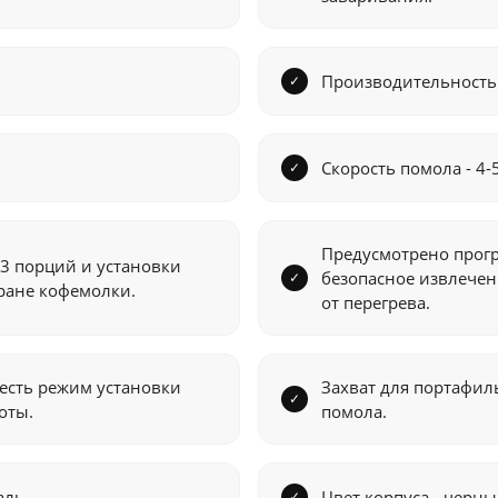
Производительность -
Скорость помола - 4-5
Предусмотрено прогр
3 порций и установки
безопасное извлечен
ране кофемолки.
от перегрева.
есть режим установки
Захват для портафил
оты.
помола.
аль.
Цвет корпуса - черны