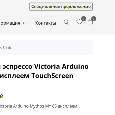
Специальное предложение
0
0
формация
+
Контакты
Search
n Black
эспрессо Victoria Arduino
дисплеем TouchScreen
ей
ictoria Arduino Mythos MY 85 дисплеем