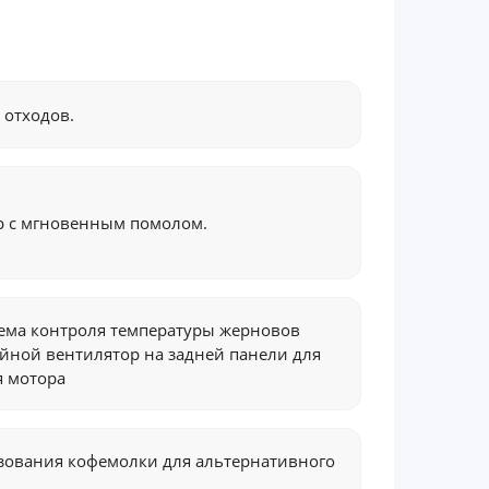
 отходов.
р с мгновенным помолом.
ема контроля температуры жерновов
йной вентилятор на задней панели для
я мотора
зования кофемолки для альтернативного