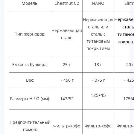
Модель:
Chestnut C2
NANO
Slim
Нержав
Нержавеющая
сталь
сталь или
Нержавеющая
Тип жерновов:
сталь с
титан
сталь
титановым
покры
покрытием
Емкость бункера:
25 г
18 г
20 г
Вес:
~ 450 г
~ 375 г
~ 425
125/45
Размеры H / Ø (мм):
147/52
175/
Предпочтительный
Фильтр-кофе
Фильтр-кофе
Фильтр-
помол: