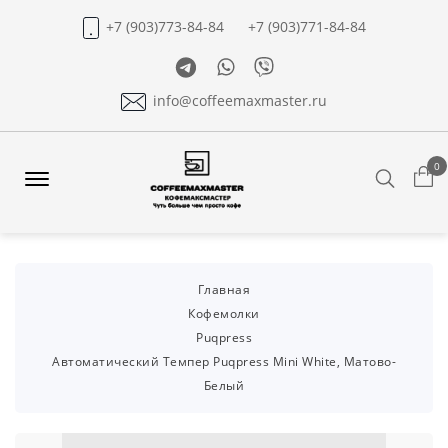
+7 (903)773-84-84
+7 (903)771-84-84
Telegram
Whatsapp
Viber
info@coffeemaxmaster.ru
0
Search
Offcanvas
Menu
Open
Главная
Кофемолки
Puqpress
Автоматический Темпер Puqpress Mini White, Матово-
Белый