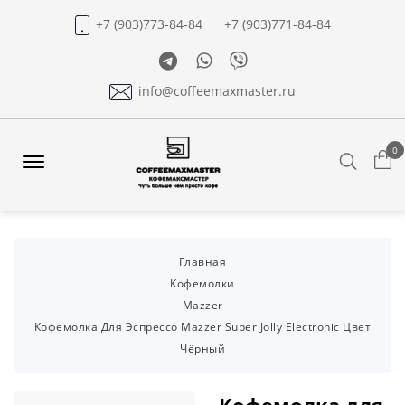
+7 (903)773-84-84
+7 (903)771-84-84
Telegram
Whatsapp
Viber
info@coffeemaxmaster.ru
0
Search
Offcanvas
Menu
Open
Главная
Кофемолки
Mazzer
Кофемолка Для Эспрессо Mazzer Super Jolly Electronic Цвет
Чёрный
Кофемолка для