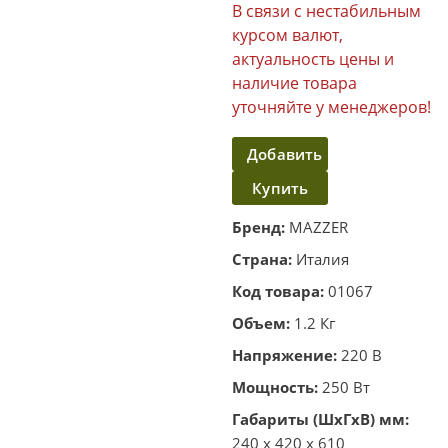
В связи с нестабильным
курсом валют,
актуальность цены и
наличие товара
уточняйте у менеджеров!
Добавить
Купить
в
корзину
в один
Бренд:
MAZZER
клик
Страна:
Италия
Код товара:
01067
Объем:
1.2 Кг
Напряжение:
220 В
Мощность:
250 Вт
Габариты (ШхГхВ) мм:
240 x 420 x 610