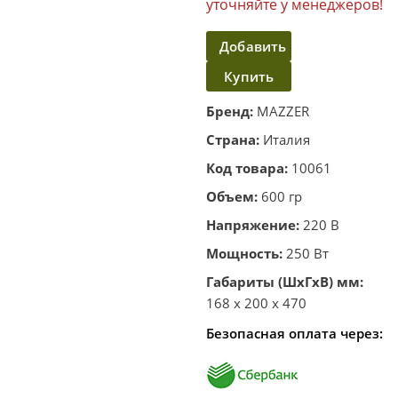
уточняйте у менеджеров!
Добавить
Купить
в
корзину
в один
Бренд:
MAZZER
клик
Страна:
Италия
Код товара:
10061
Объем:
600 гр
Напряжение:
220 В
Мощность:
250 Вт
Габариты (ШхГхВ) мм:
168 x 200 x 470
Безопасная оплата через: