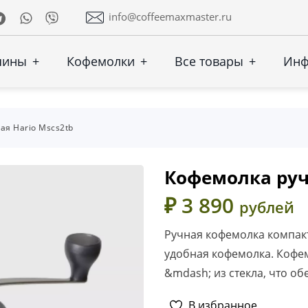
Telegram
Whatsapp
Viber
info@coffeemaxmaster.ru
шины
+
Кофемолки
+
Все товары
+
Ин
ая Hario Mscs2tb
Кофемолка руч
₽ 3 890
рублей
Ручная кофемолка компактн
удобная кофемолка. Кофем
&mdash; из стекла, что об
В избранное